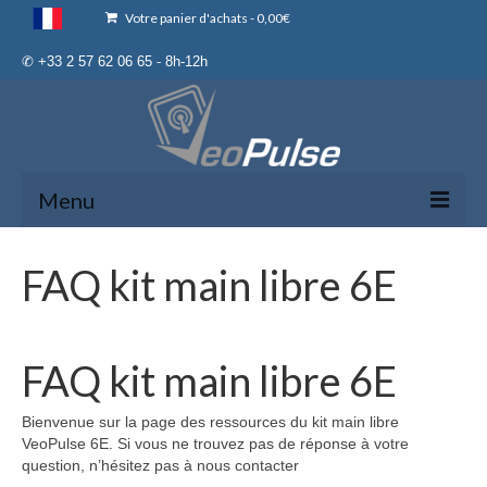
Votre panier d'achats
-
0,00
€
✆ +33 2 57 62 06 65 - 8h-12h
Menu
Kit mains libres B-Pro 2
FAQ kit main libre 6E
Adaptateur sans fil C-Pro
Divers
FAQ kit main libre 6E
Enregistrement de Garantie
Bienvenue sur la page des ressources du kit main libre
Mon Compte
VeoPulse 6E. Si vous ne trouvez pas de réponse à votre
question, n’hésitez pas à nous contacter
Programme de parrainage