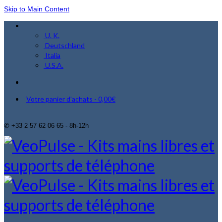
Skip to Main Content
U. K.
Deutschland
Italia
U.S.A.
Votre panier d'achats
-
0,00
€
✆ +33 2 57 62 06 65 - 8h-12h