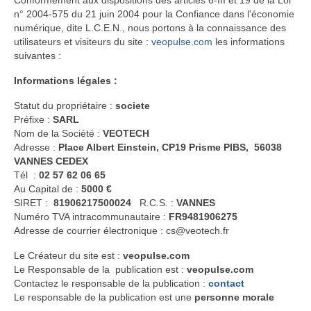
Conformément aux dispositions des articles 6-III et 19 de la Loi
n° 2004-575 du 21 juin 2004 pour la Confiance dans l'économie
Offres Entreprises
numérique, dite L.C.E.N., nous portons à la connaissance des
utilisateurs et visiteurs du site :
veopulse.com
les informations
Aide
suivantes :
Informations légales :
Aide et Support
Statut du propriétaire :
societe
Utiliser les commandes vocales
Préfixe :
SARL
Nom de la Société :
VEOTECH
Contact
Adresse :
Place Albert Einstein, CP19 Prisme PIBS, 56038
VANNES CEDEX
Tél :
02 57 62 06 65
Au Capital de :
5000 €
SIRET :
81906217500024
R.C.S. :
VANNES
Numéro TVA intracommunautaire :
FR9481906275
Adresse de courrier électronique : cs@veotech.fr
Le Créateur du site est :
veopulse.com
Le Responsable de la publication est :
veopulse.com
Contactez le responsable de la publication :
contact
Le responsable de la publication est une
personne morale