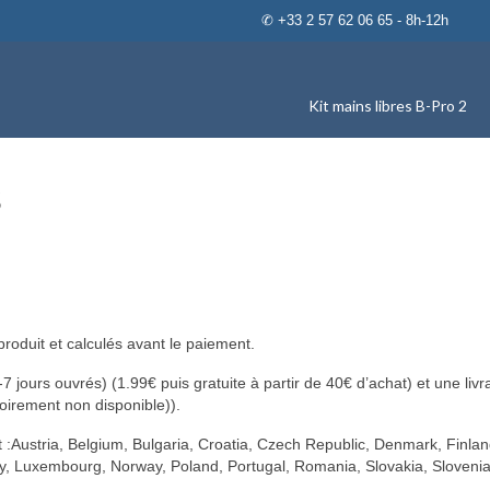
✆ +33 2 57 62 06 65 - 8h-12h
Kit mains libres B-Pro 2
s
produit et calculés avant le paiement.
7 jours ouvrés) (1.99€ puis gratuite à partir de 40€ d’achat) et une livr
soirement non disponible)).
t :Austria, Belgium, Bulgaria, Croatia, Czech Republic, Denmark, Finlan
ly, Luxembourg, Norway, Poland, Portugal, Romania, Slovakia, Slovenia