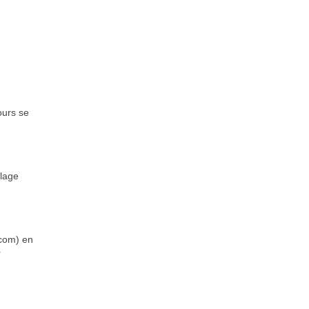
ours se
llage
com) en
r