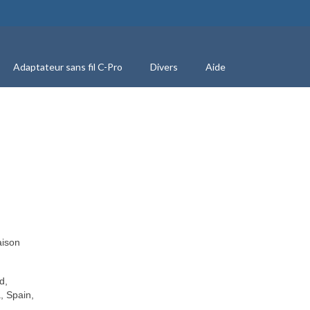
Adaptateur sans fil C-Pro
Divers
Aide
aison
d,
, Spain,