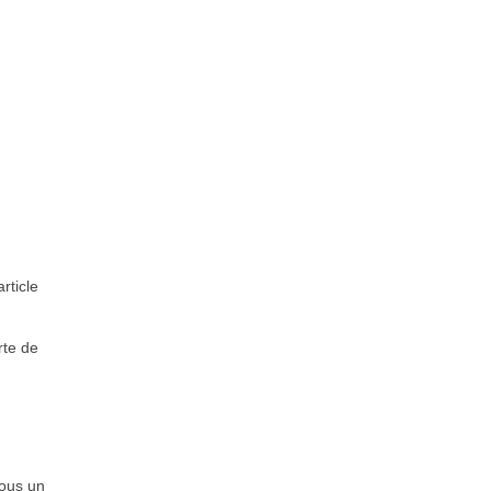
rticle
rte de
nous un