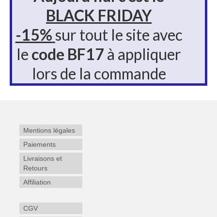
BLACK FRIDAY
Offres Entreprises
-15%
sur tout le site avec
Aide
le
code BF17
à appliquer
Aide et Support
lors de la commande
Utiliser les commandes vocales
Contact
Mentions légales
Paiements
Livraisons et
Retours
Affiliation
CGV