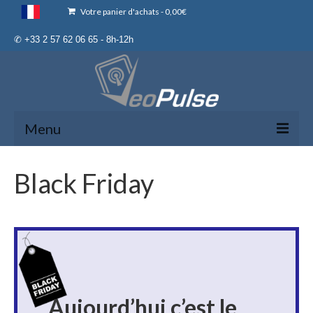
Votre panier d'achats
-
0,00
€
✆ +33 2 57 62 06 65 - 8h-12h
Menu
Kit mains libres B-Pro 2
Black Friday
Adaptateur sans fil C-Pro
Divers
Enregistrement de Garantie
Mon Compte
Aujourd’hui c’est le
Programme de parrainage