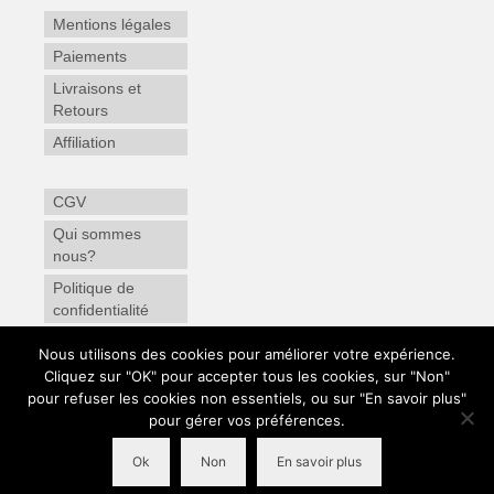
Mentions légales
Paiements
Livraisons et
Retours
Affiliation
CGV
Qui sommes
nous?
Politique de
confidentialité
Enregistrement
Nous utilisons des cookies pour améliorer votre expérience.
de Garantie
Cliquez sur "OK" pour accepter tous les cookies, sur "Non"
pour refuser les cookies non essentiels, ou sur "En savoir plus"
pour gérer vos préférences.
© 2026 VeoPulse - Kits mains libres et supports de téléphone - WordPress Theme by
Ok
Non
En savoir plus
Kadence WP