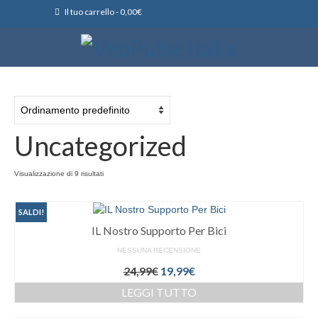
Il tuo carrello
-
0,00
€
Uncategorized
Visualizzazione di 9 risultati
SALDI!
IL Nostro Supporto Per Bici
NESSUNA RECENSIONE
Il
Il
24,99
€
19,99
€
prezzo
prezzo
LEGGI TUTTO
originale
attuale
era:
è: